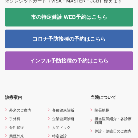
※クレジットカード（VISA・MASTER・JCB）使えます
2025/09/08
芦谷医師（内科）退職のお知らせ
市の特定健診 WEB予約はこちら
2024/12/01
眼科の診療体制と、予約変更のお電話につ
いて
コロナ予防接種の予約はこちら
2023/01/26
在宅療養支援診療所（さくらホームケアク
リニック）を併設しております
インフル予防接種の予約はこちら
診療案内
当院について
外来のご案内
各種健康診断
院長挨拶
手外科
企業健康診断
担当医師紹介・各診療
時間
骨粗鬆症
人間ドック
休診・診療日のご案内
禁煙外来
特定健診