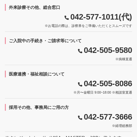
WEB予約受付中）
外来診療その他、総合窓口
042-577-1011(代)
2026/03/31
禁煙外来 再開のお知らせ
※お電話の際は、診察券をご準備いただくとスムーズです
2026/03/31
伊藤 薫医師（糖尿病内科）入職のお知らせ
ご入院中の手続き・ご請求等について
042-505-9580
2026/03/09
破傷風トキソイドワクチン 接種再開のお知
らせ
※病棟直通
2025/12/26
白川医師（内分泌代謝・内科）退職のお知
医療連携・福祉相談について
らせ
042-505-8086
2025/11/28
令和7年12月2日以降 従来の健康保険証はご
※月〜金曜日 9:00~18:00 ※相談室直通
使用いただけなくなります。
採用その他、事務局にご用の方
2025/10/28
藤田医師（呼吸器内科）入職のお知らせ
042-577-3666
※経理総務部
2025/10/01
芦谷医師より退職のご挨拶